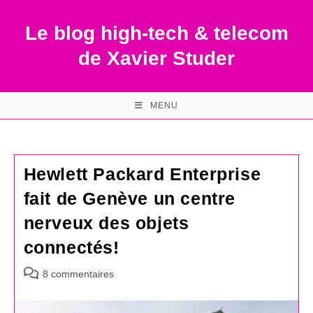
Skip
to
Le blog high-tech & telecom
content
de Xavier Studer
MENU
Hewlett Packard Enterprise
fait de Genève un centre
nerveux des objets
connectés!
Commentaires
8 commentaires
de
la