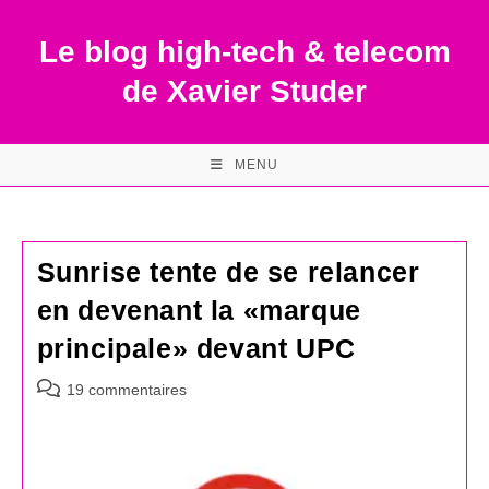
Skip
to
Le blog high-tech & telecom
content
de Xavier Studer
MENU
Sunrise tente de se relancer
en devenant la «marque
principale» devant UPC
Commentaires
19 commentaires
de
la
publication :