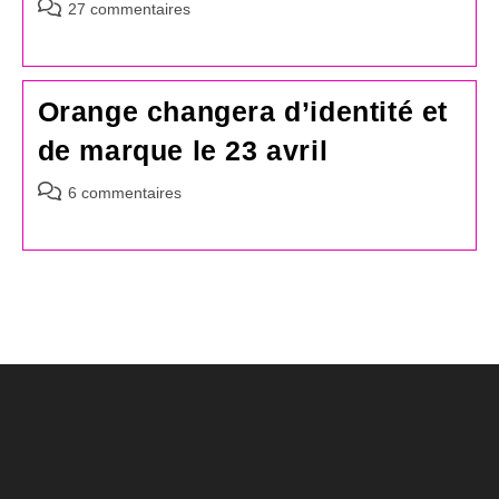
Commentaires
27 commentaires
de
la
publication :
Orange changera d’identité et
de marque le 23 avril
Commentaires
6 commentaires
de
la
publication :