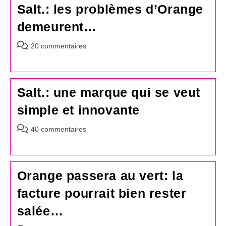
Salt.: les problèmes d’Orange
demeurent…
Commentaires
20 commentaires
de
la
publication :
Salt.: une marque qui se veut
simple et innovante
Commentaires
40 commentaires
de
la
publication :
Orange passera au vert: la
facture pourrait bien rester
salée…