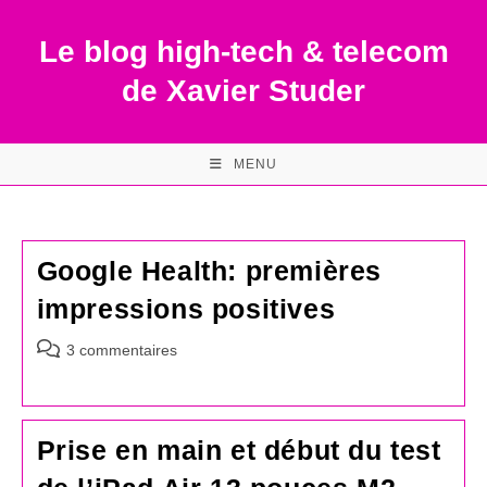
Skip
to
Le blog high-tech & telecom
content
de Xavier Studer
MENU
Google Health: premières
impressions positives
Commentaires
3 commentaires
de
la
publication :
Prise en main et début du test