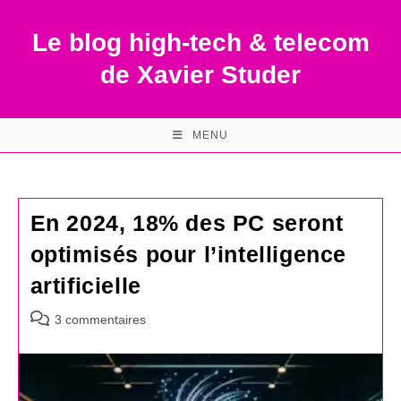
Skip
to
Le blog high-tech & telecom
content
de Xavier Studer
MENU
En 2024, 18% des PC seront
optimisés pour l’intelligence
artificielle
Commentaires
3 commentaires
de
la
publication :