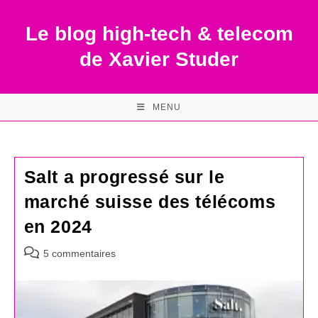
Skip
to
Le blog high-tech & telecom
content
de Xavier Studer
MENU
Salt a progressé sur le
marché suisse des télécoms
en 2024
Commentaires
5 commentaires
de
la
publication :