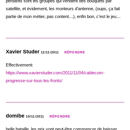
perdants sont les groupes qui vendent des bouquets par
satellite, et évidement, les monteurs d’antenne, (oups, ça fait
partie de mon métier, pas content…), enfin bon, c’est le jeu…
Xavier Studer
11/11/2011
RÉPONDRE
Effectivement:
https://www.xavierstuder.com/2011/11/04/cablecom-
progresse-sur-tous-les-fronts/
domibe
10/11/2011
RÉPONDRE
belle bataille, les prix vont peut-être commencer de baisser…