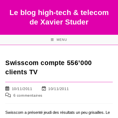
Skip
to
Le blog high-tech & telecom
content
de Xavier Studer
MENU
Swisscom compte 556’000
clients TV
Publication
Dernière
10/11/2011
10/11/2011
publiée :
modification
Commentaires
6 commentaires
de
de
la
la
publication :
publication :
Swisscom a présenté jeudi des résultats un peu grisailles. Le