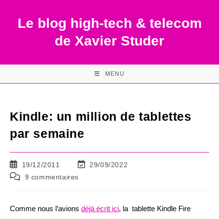
Skip
to
Le blog high-tech & telecom
content
de Xavier Studer
MENU
Kindle: un million de tablettes
par semaine
Publication
Dernière
19/12/2011
29/09/2022
publiée :
modification
Commentaires
9 commentaires
de
de
la
la
publication :
publication :
Comme nous l’avions
déjà écrit ici
, la tablette Kindle Fire