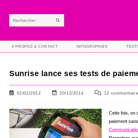
Skip
to
content
ENVOYER
Rechercher
LA
sur
RECHERCHE
ce
A PROPOS & CONTACT
INFOGRAPHIES
TEST
site
Sunrise lance ses tests de paiem
Publication
Dernière
Commentaires
01/02/2012
20/12/2014
12 commentair
publiée :
modification
de
de
la
la
publication :
Cette fois, on
publication :
paiement sans 
Communicatio
Rappelons que 