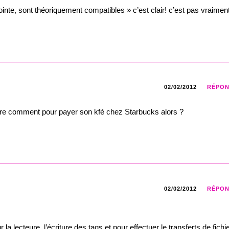
pointe, sont théoriquement compatibles » c’est clair! c’est pas vraimen
02/02/2012
RÉPO
aire comment pour payer son kfé chez Starbucks alors ?
02/02/2012
RÉPO
a lecteure, l’écriture des tags et pour effectuer le transferts de fichi