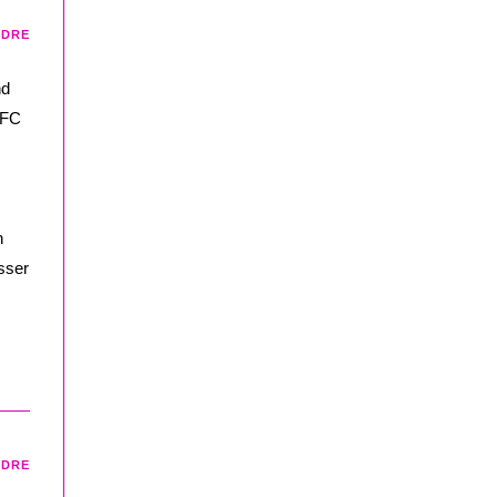
NDRE
nd
NFC
n
sser
NDRE