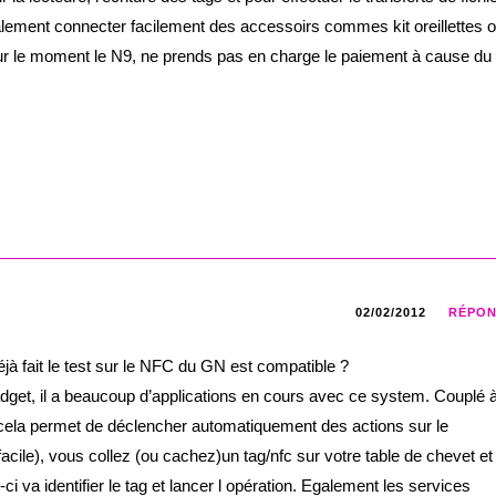
alement connecter facilement des accessoirs commes kit oreillettes 
our le moment le N9, ne prends pas en charge le paiement à cause du
02/02/2012
RÉPO
éjà fait le test sur le NFC du GN est compatible ?
adget, il a beaucoup d’applications en cours avec ce system. Couplé 
 cela permet de déclencher automatiquement des actions sur le
ile), vous collez (ou cachez)un tag/nfc sur votre table de chevet et
i va identifier le tag et lancer l opération. Egalement les services