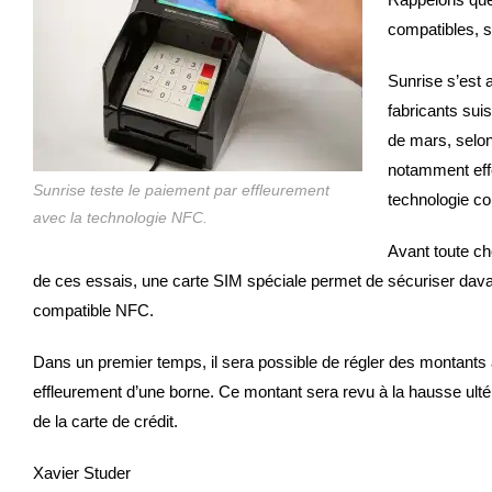
compatibles, s
Sunrise s’est 
fabricants suis
de mars, selo
notamment effe
Sunrise teste le paiement par effleurement
technologie c
avec la technologie NFC.
Avant toute ch
de ces essais, une carte SIM spéciale permet de sécuriser davan
compatible NFC.
Dans un premier temps, il sera possible de régler des montants 
effleurement d’une borne. Ce montant sera revu à la hausse ulté
de la carte de crédit.
Xavier Studer