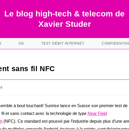
Le blog high-tech & telecom de
Xavier Studer
S
5G
TEST DÉBIT INTERNET
CONFIDENTIA
ent sans fil NFC
es
 semble à bout touchant! Sunrise lance en Suisse son premier test de
fil et sans contact avec la technologie de type
Near Field
n
(NFC). Ce standard est poussé par l’industrie depuis plus d’une an
de multiples appareils Android, toujours à la pointe, sont théoriquem