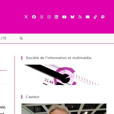
TOGGLE
LITÉ
WEBSITE
SEARCH
Société de l’information et multimédia.
L’auteur
née.
ent