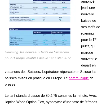
annoncé
jeudi une
nouvelle
baisse de
ses tarifs de
roaming
er
pour le 1
juillet, qui
Roaming: les nouveaux tarifs de Swisscom
marque
pour l'Europe valables dès le 1er juillet 2012.
souvent le
départ en
vacances des Suisses. L’opérateur répercute en Suisse les
baisses mises en pratique en Europe. Le
communiqué
de
presse.
Le tarif standard passe de 80 à 75 centimes la minute. Avec
l’option World Option Flex, synonyme d’une taxe de 9 francs