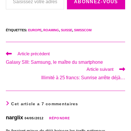
ABONNEZ-VOUS
ÉTIQUETTES
:
EUROPE
,
ROAMING
,
SUISSE
,
SWISSCOM
Read
Article précédent
more
Galaxy SIII: Samsung, le maître du smartphone
articles
Article suivant
Illimité à 25 francs: Sunrise arrête déjà…
Cet article a 7 commentaires
narglix
04/05/2012
RÉPONDRE
Ils feraient mieux de déjà baisser les tarifs nationaux…