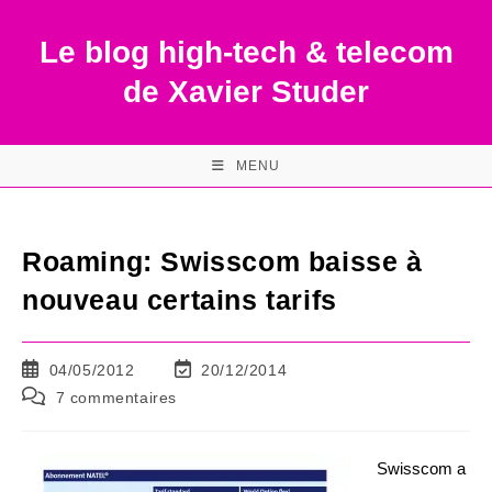
Skip
to
Le blog high-tech & telecom
content
de Xavier Studer
MENU
Roaming: Swisscom baisse à
nouveau certains tarifs
Publication
Dernière
04/05/2012
20/12/2014
publiée :
modification
Commentaires
7 commentaires
de
de
la
la
publication :
publication :
Swisscom a