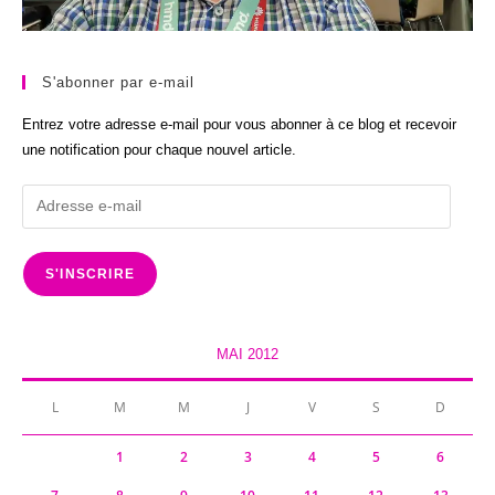
S'abonner par e-mail
Entrez votre adresse e-mail pour vous abonner à ce blog et recevoir
une notification pour chaque nouvel article.
Adresse
e-
mail
S'INSCRIRE
MAI 2012
L
M
M
J
V
S
D
1
2
3
4
5
6