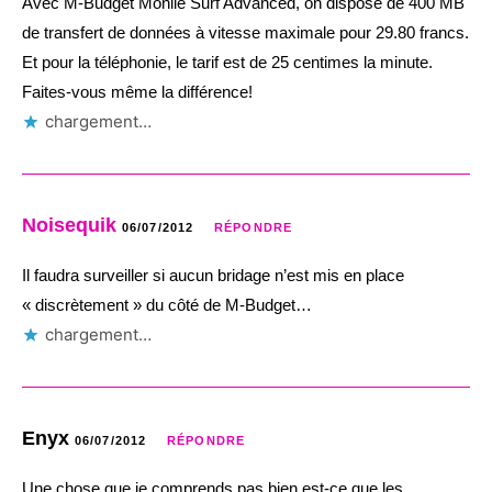
Avec M-Budget Monile Surf Advanced, on dispose de 400 MB
de transfert de données à vitesse maximale pour 29.80 francs.
Et pour la téléphonie, le tarif est de 25 centimes la minute.
Faites-vous même la différence!
chargement…
Noisequik
06/07/2012
RÉPONDRE
Il faudra surveiller si aucun bridage n’est mis en place
« discrètement » du côté de M-Budget…
chargement…
Enyx
06/07/2012
RÉPONDRE
Une chose que je comprends pas bien est-ce que les