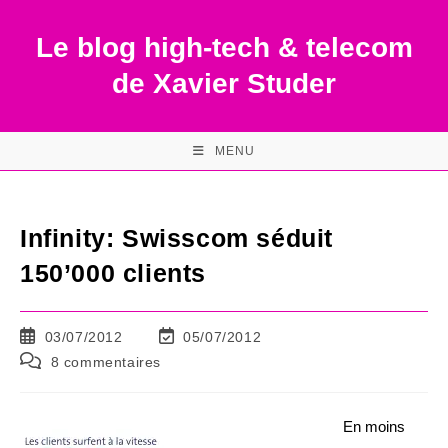
Skip
to
Le blog high-tech & telecom
content
de Xavier Studer
MENU
Infinity: Swisscom séduit
150’000 clients
Publication
Dernière
03/07/2012
05/07/2012
publiée :
modification
Commentaires
8 commentaires
de
de
la
la
publication :
publication :
En moins