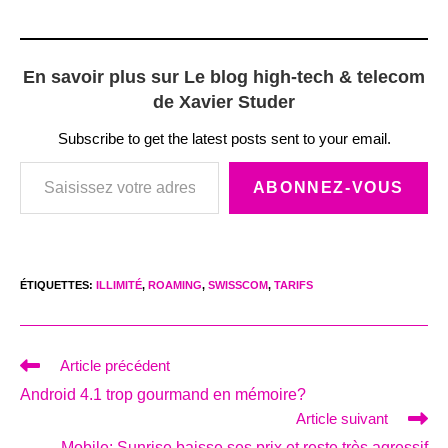
En savoir plus sur Le blog high-tech & telecom
de Xavier Studer
Subscribe to get the latest posts sent to your email.
Saisissez votre adresse e-mail…
ABONNEZ-VOUS
ÉTIQUETTES
:
ILLIMITÉ
,
ROAMING
,
SWISSCOM
,
TARIFS
Read
Article précédent
more
Android 4.1 trop gourmand en mémoire?
articles
Article suivant
Mobile: Sunrise baisse ses prix et reste très agressif