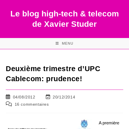
Skip
to
Le blog high-tech & telecom
content
de Xavier Studer
MENU
Deuxième trimestre d’UPC
Cablecom: prudence!
Publication
Dernière
04/08/2012
20/12/2014
publiée :
modification
Commentaires
16 commentaires
de
de
la
la
publication :
publication :
A première