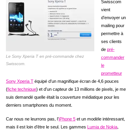
Swisscom
vient
d’envoyer un
mailing pour
permettre à
ses clients
de
pré-
Le Sony Xperia T en pré-commande chez
commander
Swisscom.
le
prometteur
Sony Xperia T
équipé d’un magnifique écran de 4,6 pouces
(
fiche technique
) et d’un capteur de 13 millions de pixels, je me
suis demandé quelle était la couverture médiatique pour les
derniers smartphones du moment.
Car nous ne leurrons pas, l’
iPhone 5
et un modèle intéressant,
mais il est loin d’être le seul. Les gammes
Lumia de Nokia
,