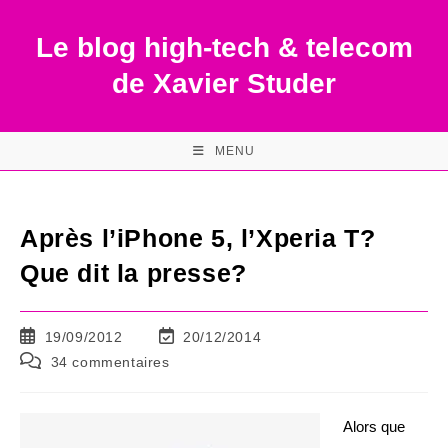
Skip
to
Le blog high-tech & telecom
content
de Xavier Studer
MENU
Après l’iPhone 5, l’Xperia T?
Que dit la presse?
Publication
Dernière
19/09/2012
20/12/2014
publiée :
modification
Commentaires
34 commentaires
de
de
la
la
publication :
publication :
Alors que