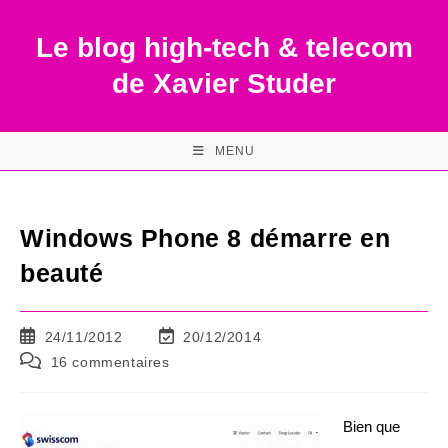
Skip
to
Le blog high-tech & telecom
content
de Xavier Studer
MENU
Windows Phone 8 démarre en
beauté
Publication
Dernière
24/11/2012
20/12/2014
publiée :
modification
Commentaires
16 commentaires
de
de
la
la
publication :
publication :
Bien que