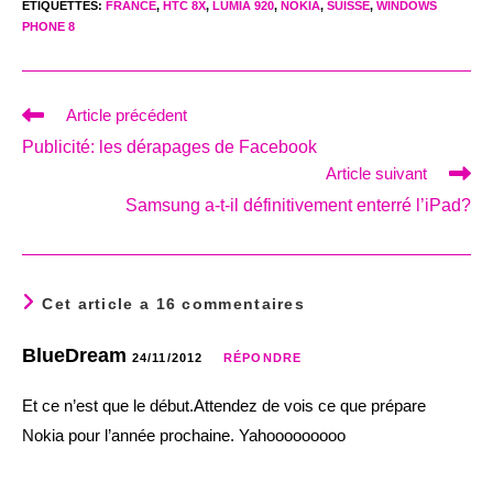
ÉTIQUETTES
:
FRANCE
,
HTC 8X
,
LUMIA 920
,
NOKIA
,
SUISSE
,
WINDOWS
PHONE 8
Read
Article précédent
more
Publicité: les dérapages de Facebook
articles
Article suivant
Samsung a-t-il définitivement enterré l’iPad?
Cet article a 16 commentaires
BlueDream
24/11/2012
RÉPONDRE
Et ce n’est que le début.Attendez de vois ce que prépare
Nokia pour l’année prochaine. Yahooooooooo