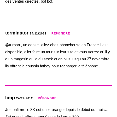
des ventes directes, bof bof.
terminator
24/11/2012
RÉPONDRE
@turban , un conseil allez chez phonehouse en France il est
disponible, aller faire un tour sur leur site et vous verrez où il y
a un magasin qui a du stock et en plus jusqu au 27 novembre
ils offrent le coussin fatboy pour recharger le téléphone .
limp
24/11/2012
RÉPONDRE
Je confirme le 8X est chez orange depuis le début du mois…
J’ai quand même craqué pour le Lumia 920.