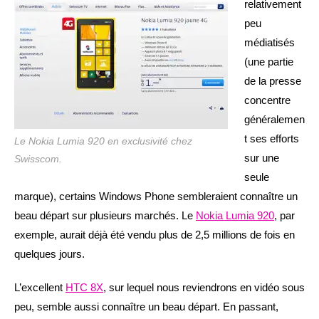
relativement
peu
médiatisés
(une partie
de la presse
concentre
généralemen
t ses efforts
Le Nokia Lumia 920 en exclusivité chez
sur une
Swisscom.
seule
marque), certains Windows Phone sembleraient connaître un
beau départ sur plusieurs marchés. Le
Nokia Lumia 920
, par
exemple, aurait déjà été vendu plus de 2,5 millions de fois en
quelques jours.
L’excellent
HTC 8X
, sur lequel nous reviendrons en vidéo sous
peu, semble aussi connaître un beau départ. En passant,