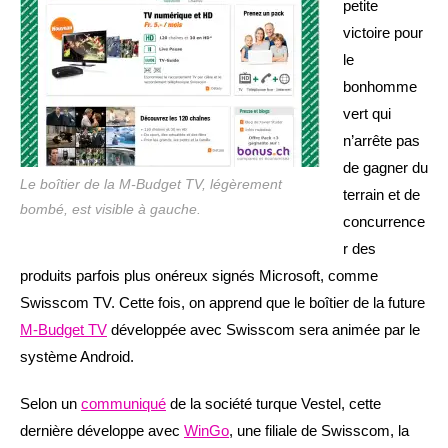
petite
victoire pour
le
bonhomme
vert qui
n’arrête pas
de gagner du
Le boîtier de la M-Budget TV, légèrement
terrain et de
bombé, est visible à gauche.
concurrence
r des
produits parfois plus onéreux signés Microsoft, comme
Swisscom TV. Cette fois, on apprend que le boîtier de la future
M-Budget TV
développée avec Swisscom sera animée par le
système Android.
Selon un
communiqué
de la société turque Vestel, cette
dernière développe avec
WinGo
, une filiale de Swisscom, la