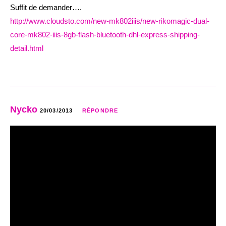
Suffit de demander….
http://www.cloudsto.com/new-mk802iiis/new-rikomagic-dual-
core-mk802-iiis-8gb-flash-bluetooth-dhl-express-shipping-
detail.html
Nycko
20/03/2013
RÉPONDRE