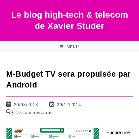
Skip
to
Le blog high-tech & telecom
content
de Xavier Studer
MENU
M-Budget TV sera propulsée par
Android
Publication
Dernière
20/03/2013
20/12/2014
publiée :
modification
Commentaires
16 commentaires
de
de
la
la
publication :
publication :
Encore une