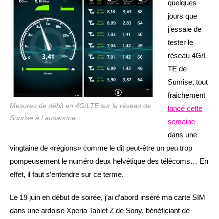
quelques
jours que
j’essaie de
tester le
réseau 4G/L
TE de
Sunrise, tout
fraichement
Mesures de débit en 4G/LTE sur le réseau de
lancé cette
Sunrise à Lausannne.
semaine
dans une
vingtaine de «régions» comme le dit peut-être un peu trop
pompeusement le numéro deux helvétique des télécoms… En
effet, il faut s’entendre sur ce terme.
Le 19 juin en début de soirée, j’ai d’abord inséré ma carte SIM
dans une ardoise Xperia Tablet Z de Sony, bénéficiant de