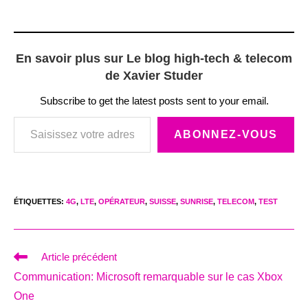
En savoir plus sur Le blog high-tech & telecom
de Xavier Studer
Subscribe to get the latest posts sent to your email.
Saisissez votre adresse e-mail…
ABONNEZ-VOUS
ÉTIQUETTES
:
4G
,
LTE
,
OPÉRATEUR
,
SUISSE
,
SUNRISE
,
TELECOM
,
TEST
Read
Article précédent
more
Communication: Microsoft remarquable sur le cas Xbox
articles
One