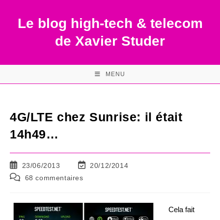
Skip
to
Le blog high-tech & telecom
content
de Xavier Studer
MENU
4G/LTE chez Sunrise: il était
14h49…
Publication
Dernière
23/06/2013
20/12/2014
publiée :
modification
Commentaires
68 commentaires
de
de
la
la
publication :
publication :
Cela fait