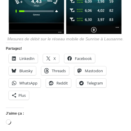
Mesures de débit sur le réseau mobile de Sunrise à Lausanne.
Partagez!
LinkedIn
X
Facebook
Bluesky
Threads
Mastodon
WhatsApp
Reddit
Telegram
Plus
J’aime ça :
Chargement…