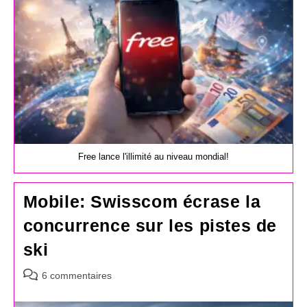
Free lance l'illimité au niveau mondial!
Mobile: Swisscom écrase la
concurrence sur les pistes de
ski
Commentaires
6 commentaires
de
la