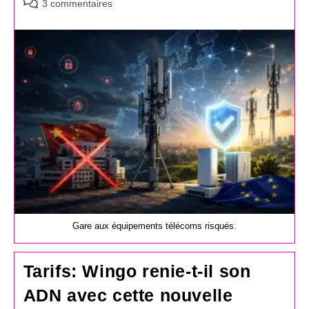
Commentaires
3 commentaires
de
la
publication :
Gare aux équipements télécoms risqués.
Tarifs: Wingo renie-t-il son
ADN avec cette nouvelle