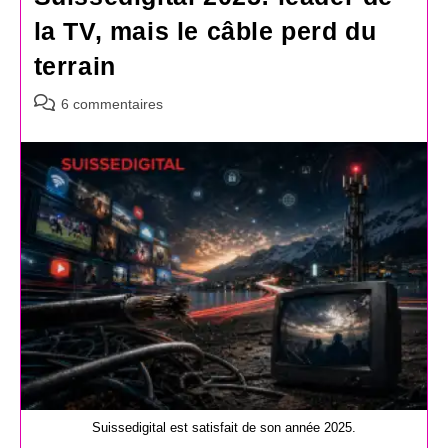
la TV, mais le câble perd du
terrain
Commentaires
6 commentaires
de
la
publication :
Suissedigital est satisfait de son année 2025.