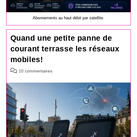
Abonnements au haut débit par satellite.
Quand une petite panne de
courant terrasse les réseaux
mobiles!
Commentaires
10 commentaires
de
la
publication :