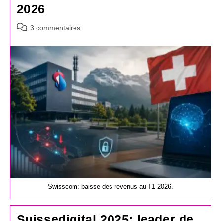
2026
Commentaires
3 commentaires
de
la
publication :
Swisscom: baisse des revenus au T1 2026.
Suissedigital 2025: leader de