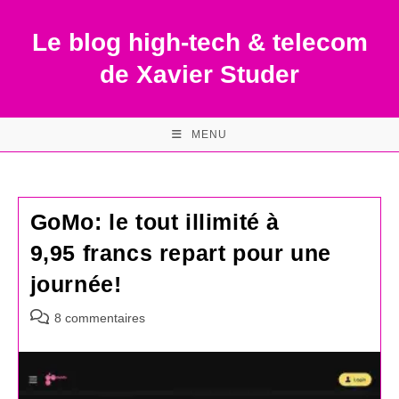
Skip
to
Le blog high-tech & telecom
content
de Xavier Studer
MENU
GoMo: le tout illimité à
9,95 francs repart pour une
journée!
Commentaires
8 commentaires
de
la
publication :