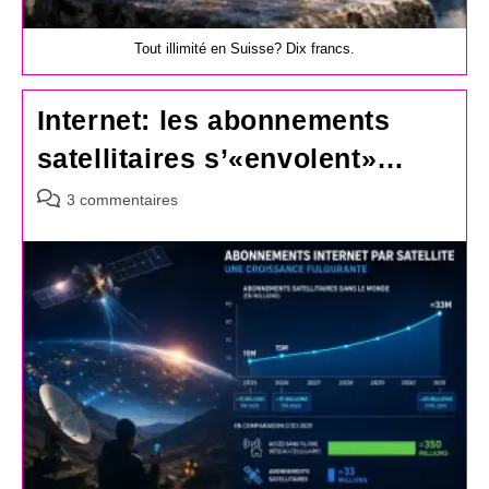
Tout illimité en Suisse? Dix francs.
Internet: les abonnements
satellitaires s’«envolent»…
Commentaires
3 commentaires
de
la
publication :