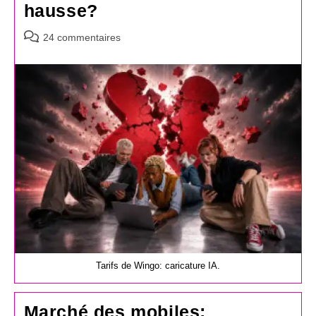
hausse?
Commentaires
24 commentaires
de
la
publication :
Tarifs de Wingo: caricature IA.
Marché des mobiles: