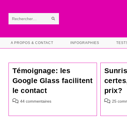
Skip
to
content
ENVOYER
Rechercher
LA
sur
RECHERCHE
ce
A PROPOS & CONTACT
INFOGRAPHIES
TEST
site
Témoignage: les
Sunris
Google Glass facilitent
certes
le contact
prix?
Commentaires
Commentair
44 commentaires
25 comm
de
de
la
la
publication :
publication :