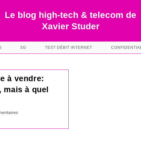
Le blog high-tech & telecom de
Xavier Studer
S
5G
TEST DÉBIT INTERNET
CONFIDENTIA
e à vendre:
, mais à quel
es
entaires