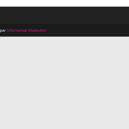
 par
Infomaniak
Mastodon