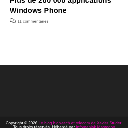
Plus de 200’000 applications
Windows Phone
Commentaires
11 commentaires
de
la
publication :
Copyright © 2026
Le blog high-tech et telecom de Xavier Studer
.
Tous droits réservés. Hébergé par
Infomaniak
Mastodon