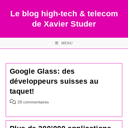
Skip
to
Le blog high-tech & telecom
content
de Xavier Studer
MENU
Google Glass: des
développeurs suisses au
taquet!
Commentaires
28 commentaires
de
la
publication :