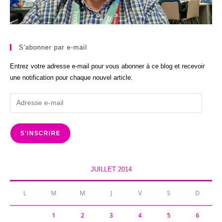
S'abonner par e-mail
Entrez votre adresse e-mail pour vous abonner à ce blog et recevoir
une notification pour chaque nouvel article.
Adresse
e-
mail
S'INSCRIRE
JUILLET 2014
L
M
M
J
V
S
D
1
2
3
4
5
6