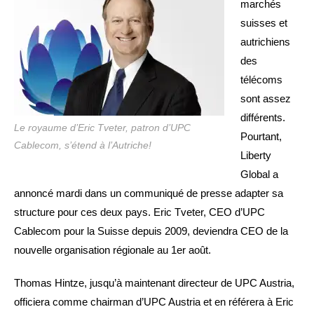
marchés
suisses et
autrichiens
des
télécoms
sont assez
différents.
Le royaume d’Eric Tveter, patron d’UPC
Pourtant,
Cablecom, s’étend à l’Autriche!
Liberty
Global a
annoncé mardi dans un communiqué de presse adapter sa
structure pour ces deux pays. Eric Tveter, CEO d’UPC
Cablecom pour la Suisse depuis 2009, deviendra CEO de la
nouvelle organisation régionale au 1er août.
Thomas Hintze, jusqu’à maintenant directeur de UPC Austria,
officiera comme chairman d’UPC Austria et en référera à Eric