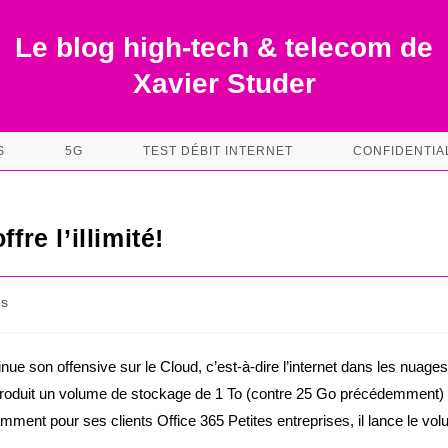
Le blog high-tech & telecom de
Xavier Studer
S
5G
TEST DÉBIT INTERNET
CONFIDENTIA
fre l’illimité!
es
nue son offensive sur le Cloud, c’est-à-dire l’internet dans les nuages
troduit un volume de stockage de 1 To (contre 25 Go précédemment)
mment pour ses clients Office 365 Petites entreprises, il lance le vo