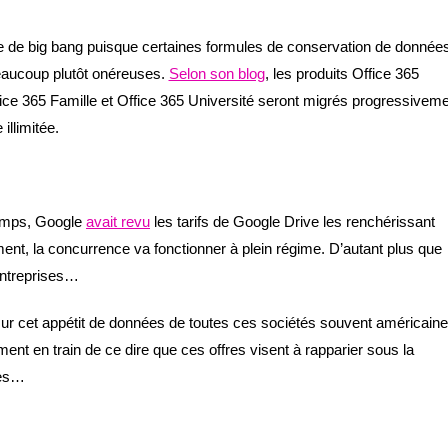
e de big bang puisque certaines formules de conservation de donnée
eaucoup plutôt onéreuses.
Selon son blog
, les produits Office 365
ice 365 Famille et Office 365 Université seront migrés progressivem
 illimitée.
gtemps, Google
avait revu
les tarifs de Google Drive les renchérissant
ent, la concurrence va fonctionner à plein régime. D’autant plus que
 entreprises…
 sur cet appétit de données de toutes ces sociétés souvent américaine
ment en train de ce dire que ces offres visent à rapparier sous la
les…