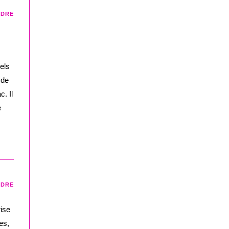
NDRE
els
 de
. Il
e
NDRE
rise
es,