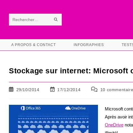
Skip
to
content
ENVOYER
Rechercher
LA
sur
RECHERCHE
ce
A PROPOS & CONTACT
INFOGRAPHIES
TEST
site
Stockage sur internet: Microsoft of
Publication
Dernière
Commentaires
29/10/2014
17/12/2014
10 commentair
publiée :
modification
de
de
la
la
publication :
Microsoft conti
publication :
Après avoir in
OneDrive
nota
illimité!