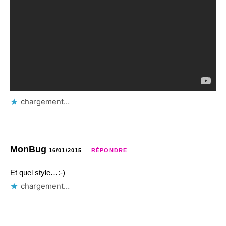
chargement…
MonBug
16/01/2015
RÉPONDRE
Et quel style…:-)
chargement…