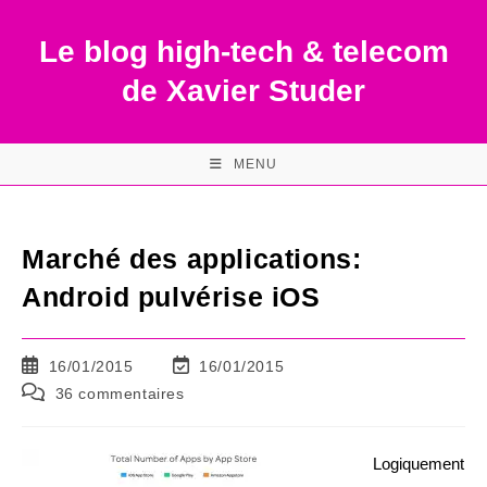
Skip
to
Le blog high-tech & telecom
content
de Xavier Studer
MENU
Marché des applications:
Android pulvérise iOS
Publication
Dernière
16/01/2015
16/01/2015
publiée :
modification
Commentaires
36 commentaires
de
de
la
la
publication :
publication :
Logiquement