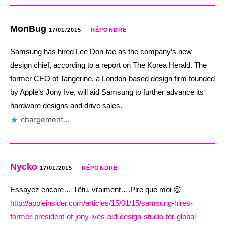
MonBug
17/01/2015
RÉPONDRE
Samsung has hired Lee Don-tae as the company’s new
design chief, according to a report on The Korea Herald. The
former CEO of Tangerine, a London-based design firm founded
by Apple’s Jony Ive, will aid Samsung to further advance its
hardware designs and drive sales.
chargement…
Nycko
17/01/2015
RÉPONDRE
Essayez encore… Têtu, vraiment….Pire que moi 😉
http://appleinsider.com/articles/15/01/15/samsung-hires-
former-president-of-jony-ives-old-design-studio-for-global-