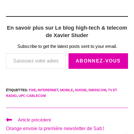
En savoir plus sur Le blog high-tech & telecom
de Xavier Studer
Subscribe to get the latest posts sent to your email.
Saisissez votre adresse e-mail…
ABONNEZ-VOUS
ÉTIQUETTES
:
FIXE
,
INTERERNET
,
MOBILE
,
SUISSE
,
SWISSCOM
,
TV ET
RADIO
,
UPC-CABLECOM
Read
Article précédent
more
Orange envoie la première newsletter de Salt.!
articles