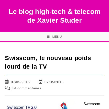
Skip
to
Le blog high-tech & telecom
content
de Xavier Studer
MENU
Swisscom, le nouveau poids
lourd de la TV
Publication
Dernière
07/05/2015
07/05/2015
publiée :
modification
Commentaires
34 commentaires
de
de
la
la
publication :
publication :
Swisscom