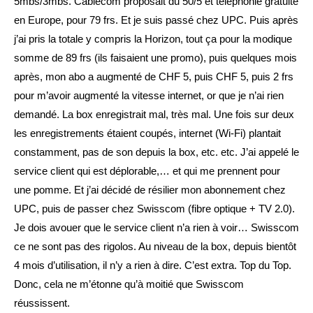
5mbs/3mbs. Cablecom proposait du 50/5 et téléphonie gratuite
en Europe, pour 79 frs. Et je suis passé chez UPC. Puis après
j’ai pris la totale y compris la Horizon, tout ça pour la modique
somme de 89 frs (ils faisaient une promo), puis quelques mois
après, mon abo a augmenté de CHF 5, puis CHF 5, puis 2 frs
pour m’avoir augmenté la vitesse internet, or que je n’ai rien
demandé. La box enregistrait mal, très mal. Une fois sur deux
les enregistrements étaient coupés, internet (Wi-Fi) plantait
constamment, pas de son depuis la box, etc. etc. J’ai appelé le
service client qui est déplorable,… et qui me prennent pour
une pomme. Et j’ai décidé de résilier mon abonnement chez
UPC, puis de passer chez Swisscom (fibre optique + TV 2.0).
Je dois avouer que le service client n’a rien à voir… Swisscom
ce ne sont pas des rigolos. Au niveau de la box, depuis bientôt
4 mois d’utilisation, il n’y a rien à dire. C’est extra. Top du Top.
Donc, cela ne m’étonne qu’à moitié que Swisscom
réussissent.