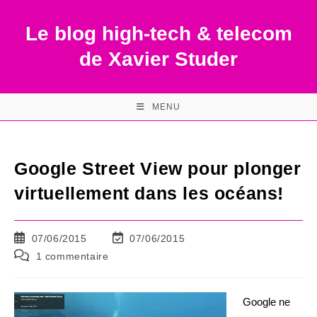
Skip
to
Le blog high-tech & telecom
content
de Xavier Studer
MENU
Google Street View pour plonger
virtuellement dans les océans!
Publication
Dernière
07/06/2015
07/06/2015
publiée :
modification
Commentaires
1 commentaire
de
de
la
la
publication :
publication :
Google ne