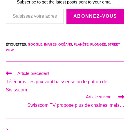
Subscribe to get the latest posts sent to your email.
Saisissez votre adresse e-mail…
ABONNEZ-VOUS
ÉTIQUETTES
:
GOOGLE
,
IMAGES
,
OCÉANS
,
PLANÈTE
,
PLONGÉE
,
STREET
VIEW
Read
Article précédent
more
Télécoms: les prix vont baisser selon le patron de
articles
Swisscom
Article suivant
Swisscom TV propose plus de chaînes, mais…