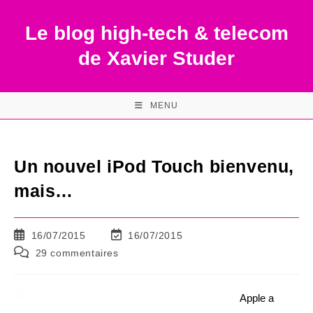
Skip
to
Le blog high-tech & telecom
content
de Xavier Studer
MENU
Un nouvel iPod Touch bienvenu,
mais…
Publication
Dernière
16/07/2015
16/07/2015
publiée :
modification
Commentaires
29 commentaires
de
de
la
la
publication :
publication :
Apple a