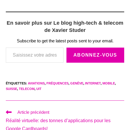
En savoir plus sur Le blog high-tech & telecom
de Xavier Studer
Subscribe to get the latest posts sent to your email.
Saisissez votre adresse e-mail…
ABONNEZ-VOUS
ÉTIQUETTES
:
AVIATIONS
,
FRÉQUENCES
,
GENÈVE
,
INTERNET
,
MOBILE
,
SUISSE
,
TELECOM
,
UIT
Read
Article précédent
more
Réalité virtuelle: des tonnes d’applications pour les
articles
Google Cardboards!