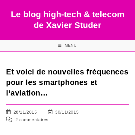
Skip
to
Le blog high-tech & telecom
content
de Xavier Studer
MENU
Et voici de nouvelles fréquences
pour les smartphones et
l’aviation…
Publication
Dernière
28/11/2015
30/11/2015
publiée :
modification
Commentaires
2 commentaires
de
de
la
la
publication :