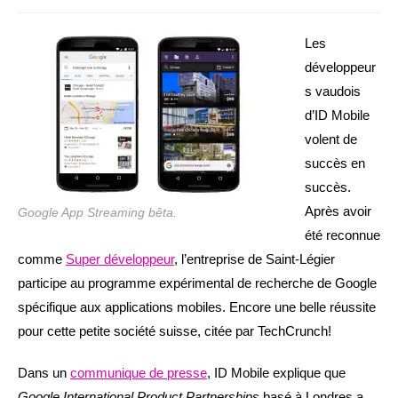
de
la
la
publication :
publication :
Les
développeur
s vaudois
d’ID Mobile
volent de
succès en
succès.
Après avoir
Google App Streaming bêta.
été reconnue
comme
Super développeur
, l’entreprise de Saint-Légier
participe au programme expérimental de recherche de Google
spécifique aux applications mobiles. Encore une belle réussite
pour cette petite société suisse, citée par TechCrunch!
Dans un
communique de presse
, ID Mobile explique que
Google International Product Partnerships
basé à Londres a