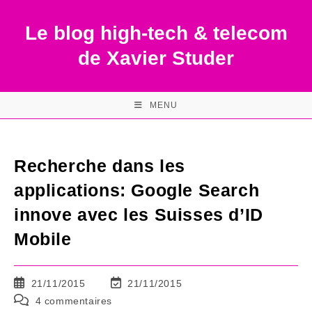
Skip
to
Le blog high-tech & telecom
content
de Xavier Studer
MENU
Recherche dans les
applications: Google Search
innove avec les Suisses d’ID
Mobile
Publication
Dernière
21/11/2015
21/11/2015
publiée :
modification
Commentaires
4 commentaires
de