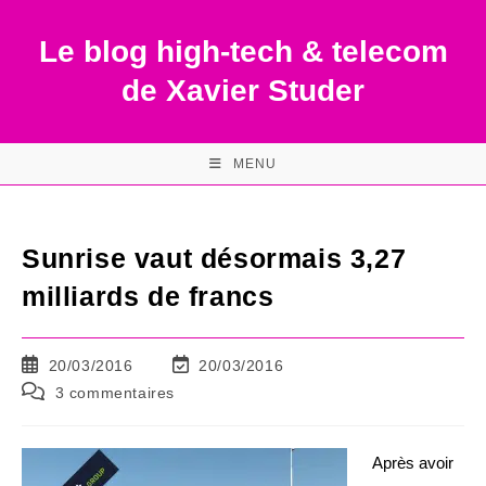
Skip
to
Le blog high-tech & telecom
content
de Xavier Studer
MENU
Sunrise vaut désormais 3,27
milliards de francs
Publication
Dernière
20/03/2016
20/03/2016
publiée :
modification
Commentaires
3 commentaires
de
de
la
la
publication :
publication :
Après avoir