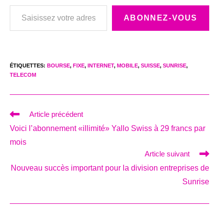
Saisissez votre adresse e-mail…
ABONNEZ-VOUS
ÉTIQUETTES
:
BOURSE
,
FIXE
,
INTERNET
,
MOBILE
,
SUISSE
,
SUNRISE
,
TELECOM
Read
Article précédent
more
Voici l’abonnement «illimité» Yallo Swiss à 29 francs par
articles
mois
Article suivant
Nouveau succès important pour la division entreprises de
Sunrise