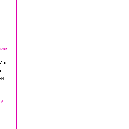
NDRE
 Mac
r
 SN
n/