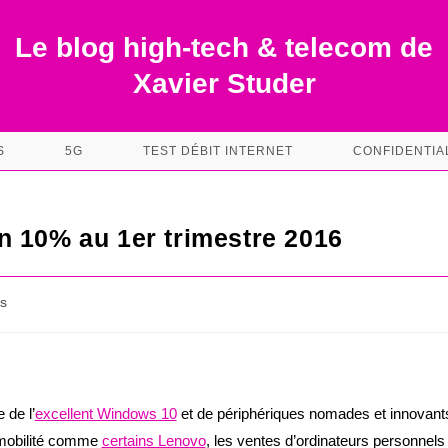
Le blog high-tech & telecom de
Xavier Studer
S
5G
TEST DÉBIT INTERNET
CONFIDENTIA
n 10% au 1er trimestre 2016
s
 de l’
excellent Windows 10
et de périphériques nomades et innovant
a mobilité comme
certains Lenovo
, les ventes d’ordinateurs personnels