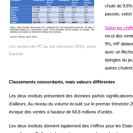
chuté de 9,6% 
passée, selon 
Selon les chif
recul des vent
9%, HP détient
Les ventes de PC au 1er trimestre 2016, selon
avec un fléchi
Gartner.
épingles du je
autres chutent
Classements concordants, mais valeurs différentes
Les deux instituts présentent des données parfois significativem
d’ailleurs. Au niveau du volume écoulé sur le premier trimestre 20
évoque des ventes à hauteur de 64,8 millions d’unités.
Les deux instituts donnent également des chiffres pour les Etats-