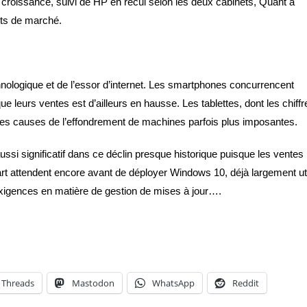
 croissance, suivi de HP en recul selon les deux cabinets, Quant à
rts de marché.
chnologique et de l’essor d’internet. Les smartphones concurrencent
leurs ventes est d’ailleurs en hausse. Les tablettes, dont les chiffr
des causes de l’effondrement de machines parfois plus imposantes.
ussi significatif dans ce déclin presque historique puisque les ventes
art attendent encore avant de déployer Windows 10, déjà largement uti
exigences en matière de gestion de mises à jour….
Threads
Mastodon
WhatsApp
Reddit