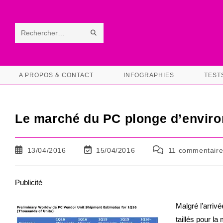
Skip
to
content
ENVOYER
Rechercher
LA
sur
RECHERCHE
ce
A PROPOS & CONTACT
INFOGRAPHIES
TEST
site
Le marché du PC plonge d’enviro
Publication
Dernière
Commentaires
13/04/2016
15/04/2016
11 commentaire
publiée :
modification
de
de
la
la
publication :
Publicité
publication :
Malgré l’arrivée
taillés pour l