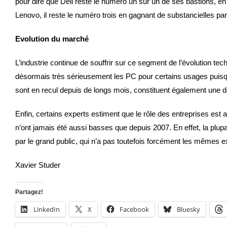
pour dire que Dell reste le numéro un sur un de ses bastions, en
Lenovo, il reste le numéro trois en gagnant de substancielles pa
Evolution du marché
L’industrie continue de souffrir sur ce segment de l’évolution te
désormais très sérieusement les PC pour certains usages puisque 
sont en recul depuis de longs mois, constituent également une 
Enfin, certains experts estiment que le rôle des entreprises est a
n’ont jamais été aussi basses que depuis 2007. En effet, la plup
par le grand public, qui n’a pas toutefois forcément les mêmes 
Xavier Studer
Partagez!
LinkedIn
X
Facebook
Bluesky