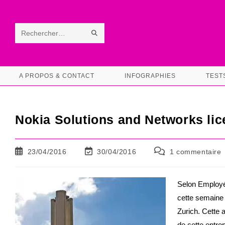
Skip
to
content
ENVOYER
Rechercher
LA
sur
RECHERCHE
ce
A PROPOS & CONTACT
INFOGRAPHIES
TEST
site
Nokia Solutions and Networks lic
Publication
Dernière
Commentaires
23/04/2016
30/04/2016
1 commentaire
publiée :
modification
de
de
la
la
publication :
Selon Employé
publication :
cette semaine 
Zurich. Cette 
de cette entrep