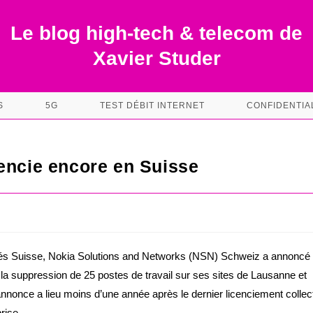
Le blog high-tech & telecom de
Xavier Studer
S
5G
TEST DÉBIT INTERNET
CONFIDENTIA
encie encore en Suisse
s Suisse, Nokia Solutions and Networks (NSN) Schweiz a annoncé
la suppression de 25 postes de travail sur ses sites de Lausanne et
annonce a lieu moins d’une année après le dernier licenciement collect
rise.