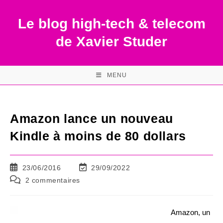
Skip
to
Le blog high-tech & telecom
content
de Xavier Studer
MENU
Amazon lance un nouveau
Kindle à moins de 80 dollars
Publication
Dernière
23/06/2016
29/09/2022
publiée :
modification
Commentaires
2 commentaires
de
de
la
la
publication :
publication :
Amazon, un