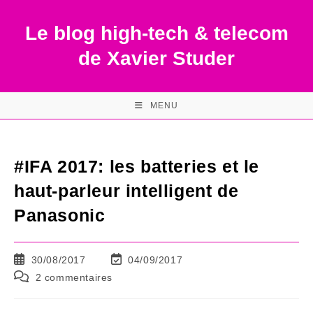
Skip
to
Le blog high-tech & telecom
content
de Xavier Studer
MENU
#IFA 2017: les batteries et le
haut-parleur intelligent de
Panasonic
Publication
Dernière
30/08/2017
04/09/2017
publiée :
modification
Commentaires
2 commentaires
de
de
la
la
publication :