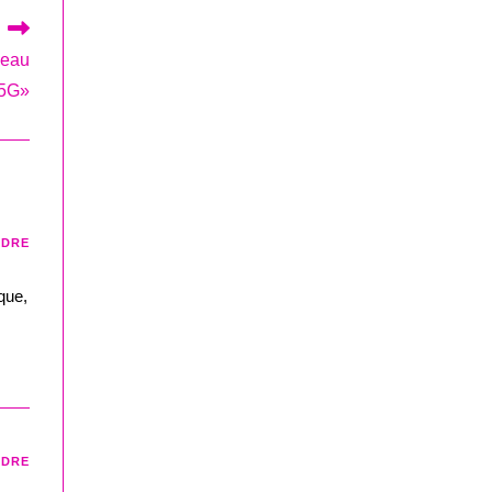
veau
«5G»
NDRE
que,
NDRE