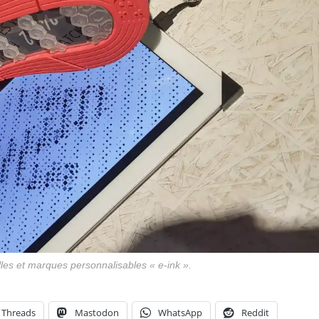
es et marques personnalisables « e-ink ».
Threads
Mastodon
WhatsApp
Reddit