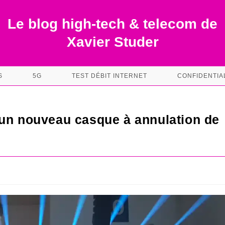
Le blog high-tech & telecom de
Xavier Studer
S
5G
TEST DÉBIT INTERNET
CONFIDENTIA
 un nouveau casque à annulation de
s