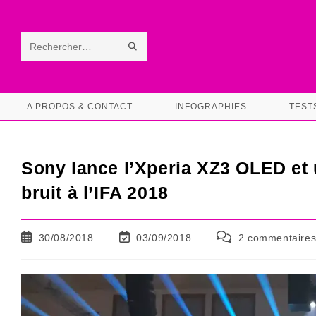
Skip
to
content
ENVOYER
Rechercher
LA
sur
RECHERCHE
ce
A PROPOS & CONTACT
INFOGRAPHIES
TEST
site
Sony lance l’Xperia XZ3 OLED et
bruit à l’IFA 2018
Publication
Dernière
Commentaires
30/08/2018
03/09/2018
2 commentaire
publiée :
modification
de
de
la
la
publication :
publication :