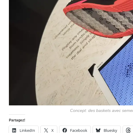
Concept: des baskets avec semell
Partagez!
LinkedIn
X
Facebook
Bluesky