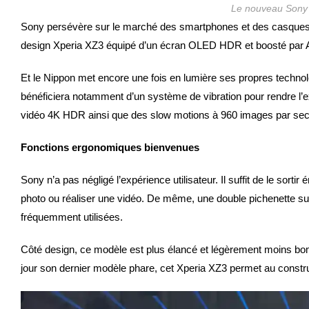
Le nouveau Sony
Sony persévère sur le marché des smartphones et des casques à a
design Xperia XZ3 équipé d’un écran OLED HDR et boosté par An
Et le Nippon met encore une fois en lumière ses propres technol
bénéficiera notamment d’un système de vibration pour rendre l’e
vidéo 4K HDR ainsi que des slow motions à 960 images par se
Fonctions ergonomiques bienvenues
Sony n’a pas négligé l’expérience utilisateur. Il suffit de le sor
photo ou réaliser une vidéo. De même, une double pichenette sur
fréquemment utilisées.
Côté design, ce modèle est plus élancé et légèrement moins bo
jour son dernier modèle phare, cet Xperia XZ3 permet au construc