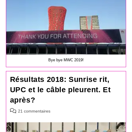
Bye bye MWC 2019!
Résultats 2018: Sunrise rit,
UPC et le câble pleurent. Et
après?
Commentaires
21 commentaires
de
la
publication :