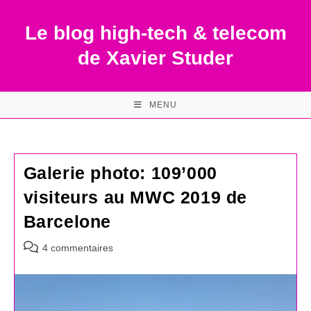
Skip
to
Le blog high-tech & telecom
content
de Xavier Studer
MENU
Galerie photo: 109’000
visiteurs au MWC 2019 de
Barcelone
Commentaires
4 commentaires
de
la
publication :