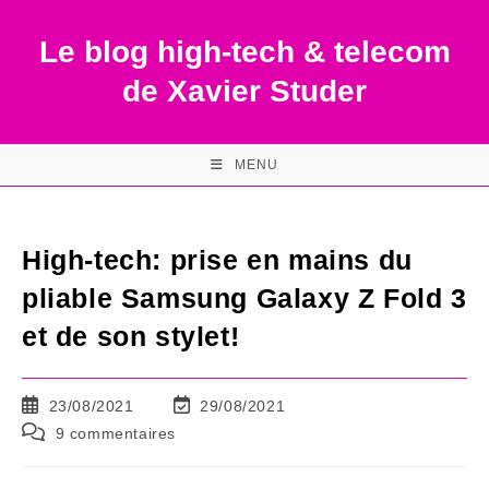
Skip
to
Le blog high-tech & telecom
content
de Xavier Studer
MENU
High-tech: prise en mains du
pliable Samsung Galaxy Z Fold 3
et de son stylet!
Publication
Dernière
23/08/2021
29/08/2021
publiée :
modification
Commentaires
9 commentaires
de
de
la
la
publication :