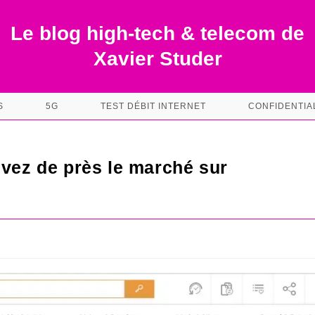
Le blog high-tech & telecom de
Xavier Studer
S
5G
TEST DÉBIT INTERNET
CONFIDENTIA
ivez de près le marché sur
s