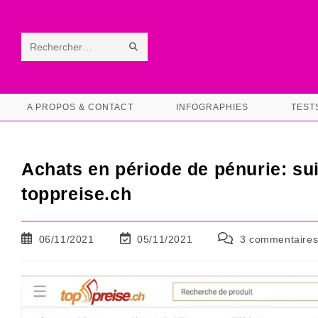
Skip
to
content
ENVOYER
Rechercher
LA
sur
RECHERCHE
ce
A PROPOS & CONTACT
INFOGRAPHIES
TEST
site
Achats en période de pénurie: su
toppreise.ch
Publication
Dernière
Commentaires
06/11/2021
05/11/2021
3 commentaire
publiée :
modification
de
de
la
la
publication :
publication :