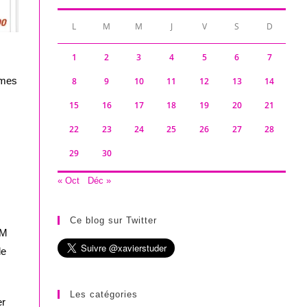
L
M
M
J
V
S
D
1
2
3
4
5
6
7
èmes
8
9
10
11
12
13
14
15
16
17
18
19
20
21
22
23
24
25
26
27
28
29
30
« Oct
Déc »
Ce blog sur Twitter
SM
le
Les catégories
er