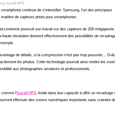
ng Isocell HP3.
 smartphone continue de s’intensifier. Samsung, l’un des principaux
n matière de capteurs photo pour smartphones.
sud-coréenne poursuit son travail sur des capteurs de 200 mégapixels
a-haute résolution donnent effectivement des possibilités de recadrag
 exemple.
avantage de détails, si la compression n’est pas trop poussée… Grâ
s facilement les photos. Cette technologie pourrait ainsi rendre les zoo
lexibilité aux photographes amateurs et professionnels.
, comme l’
Isocell HP3
, éside dans leur capacité à offrir un recadrage
urs pourront effectuer des zooms numériques importants sans craindre d