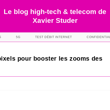
Le blog high-tech & telecom de
Xavier Studer
S
5G
TEST DÉBIT INTERNET
CONFIDENTIA
ixels pour booster les zooms des
s