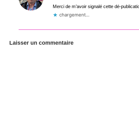
Merci de m’avoir signalé cette dé-publicati
chargement…
Laisser un commentaire