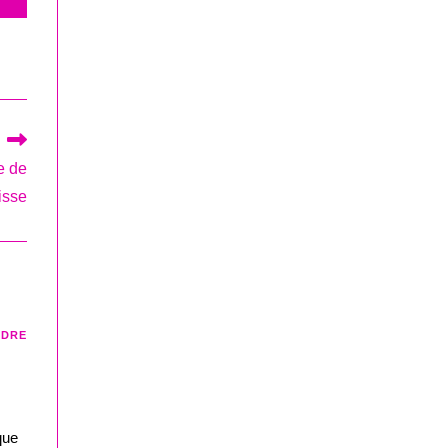
e de
isse
NDRE
que