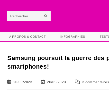
Skip
to
content
ENVOYER
Rechercher
LA
sur
RECHERCHE
ce
A PROPOS & CONTACT
INFOGRAPHIES
TEST
site
Samsung poursuit la guerre des p
smartphones!
Publication
Dernière
Commentaires
20/09/2023
20/09/2023
3 commentaire
publiée :
modification
de
de
la
la
publication :
publication :