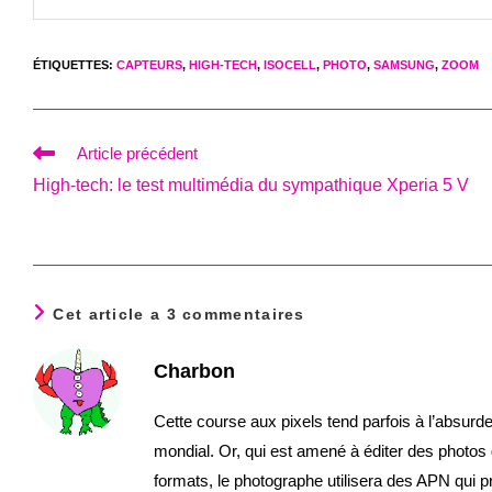
ÉTIQUETTES
:
CAPTEURS
,
HIGH-TECH
,
ISOCELL
,
PHOTO
,
SAMSUNG
,
ZOOM
Read
Article précédent
more
High-tech: le test multimédia du sympathique Xperia 5 V
articles
Cet article a 3 commentaires
Charbon
Cette course aux pixels tend parfois à l’absurd
mondial. Or, qui est amené à éditer des photos g
formats, le photographe utilisera des APN qui pr