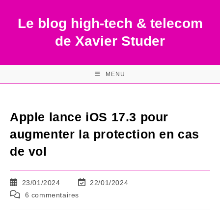
Skip
to
Le blog high-tech & telecom
content
de Xavier Studer
MENU
Apple lance iOS 17.3 pour
augmenter la protection en cas
de vol
Publication
Dernière
23/01/2024
22/01/2024
publiée :
modification
Commentaires
6 commentaires
de
de
la
la
publication :