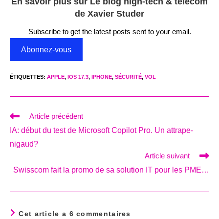
En savoir plus sur Le blog high-tech & telecom
de Xavier Studer
Subscribe to get the latest posts sent to your email.
Abonnez-vous
ÉTIQUETTES
:
APPLE
,
IOS 17.3
,
IPHONE
,
SÉCURITÉ
,
VOL
Read
Article précédent
more
IA: début du test de Microsoft Copilot Pro. Un attrape-
articles
nigaud?
Article suivant
Swisscom fait la promo de sa solution IT pour les PME…
Cet article a 6 commentaires