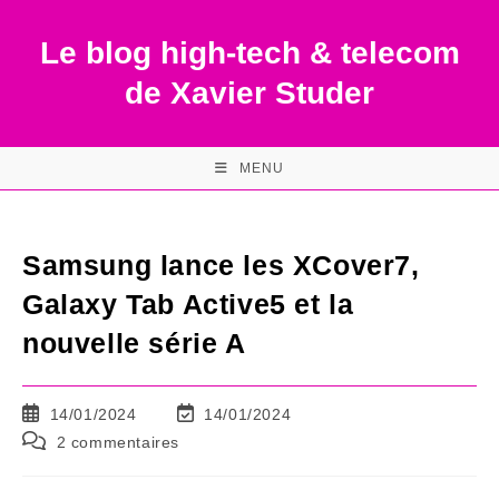
Skip
to
Le blog high-tech & telecom
content
de Xavier Studer
MENU
Samsung lance les XCover7,
Galaxy Tab Active5 et la
nouvelle série A
Publication
Dernière
14/01/2024
14/01/2024
publiée :
modification
Commentaires
2 commentaires
de
de
la
la
publication :