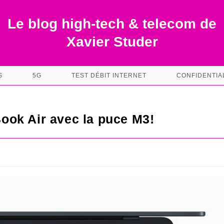
Le blog high-tech & telecom de
Xavier Studer
S
5G
TEST DÉBIT INTERNET
CONFIDENTIA
ok Air avec la puce M3!
s