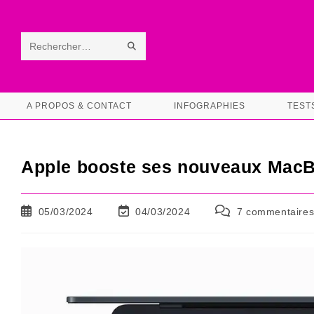
Skip
to
content
ENVOYER
Rechercher
LA
sur
RECHERCHE
ce
A PROPOS & CONTACT
INFOGRAPHIES
TEST
site
Apple booste ses nouveaux MacBo
Publication
Dernière
Commentaires
05/03/2024
04/03/2024
7 commentaire
publiée :
modification
de
de
la
la
publication :
publication :