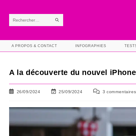
Skip
to
content
ENVOYER
Rechercher
LA
sur
RECHERCHE
ce
A PROPOS & CONTACT
INFOGRAPHIES
TEST
site
A la découverte du nouvel iPhone
Publication
Dernière
Commentaires
26/09/2024
25/09/2024
3 commentaire
publiée :
modification
de
de
la
la
publication :
publication :