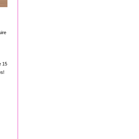
uire
e 15
es!