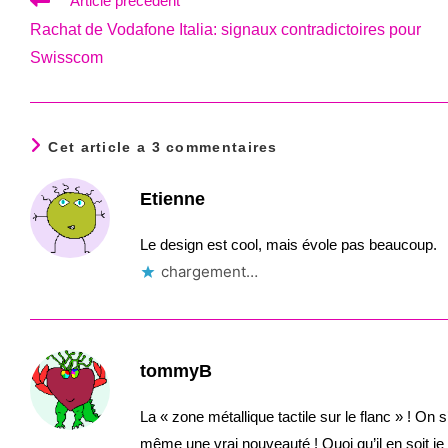
Article précédent
more
Rachat de Vodafone Italia: signaux contradictoires pour
articles
Swisscom
Cet article a 3 commentaires
Etienne
Le design est cool, mais évole pas beaucoup.
chargement…
tommyB
La « zone métallique tactile sur le flanc » ! On s
même une vrai nouveauté ! Quoi qu’il en soit je 