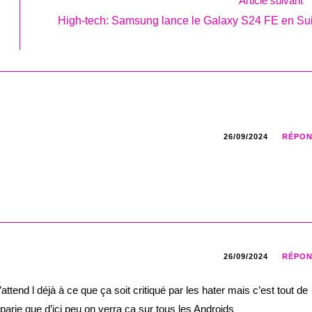
Article suivant
High-tech: Samsung lance le Galaxy S24 FE en Su
26/09/2024
RÉPO
26/09/2024
RÉPO
’attend l déjà à ce que ça soit critiqué par les hater mais c’est tout de
parie que d’ici peu on verra ça sur tous les Androids