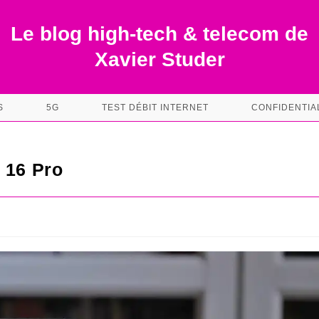
Le blog high-tech & telecom de
Xavier Studer
S
5G
TEST DÉBIT INTERNET
CONFIDENTIA
 16 Pro
s