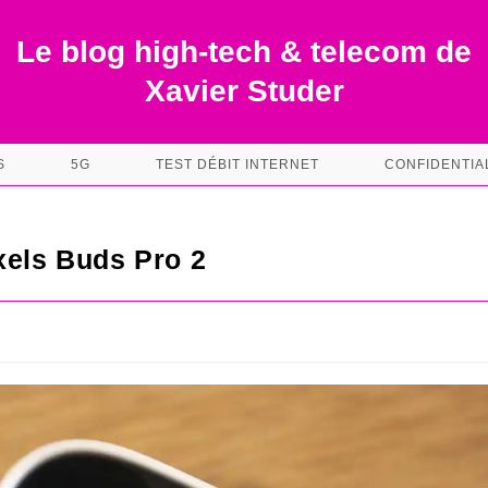
Le blog high-tech & telecom de
Xavier Studer
S
5G
TEST DÉBIT INTERNET
CONFIDENTIA
xels Buds Pro 2
s