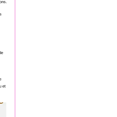
ions.
s
de
e
u et