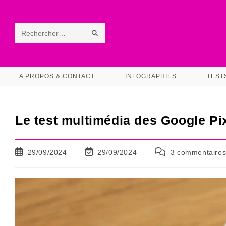
Skip
to
content
ENVOYER
Rechercher
LA
sur
RECHERCHE
ce
A PROPOS & CONTACT
INFOGRAPHIES
TEST
site
Le test multimédia des Google Pi
Publication
Dernière
Commentaires
29/09/2024
29/09/2024
3 commentaire
publiée :
modification
de
de
la
la
publication :
publication :