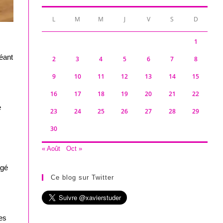
L
M
M
J
V
S
D
1
géant
2
3
4
5
6
7
8
9
10
11
12
13
14
15
16
17
18
19
20
21
22
e
23
24
25
26
27
28
29
30
« Août
Oct »
rgé
Ce blog sur Twitter
es