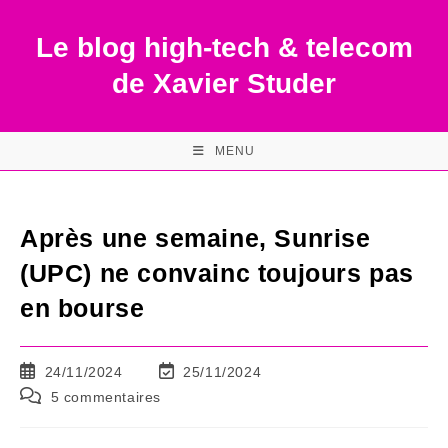
Skip
to
Le blog high-tech & telecom
content
de Xavier Studer
MENU
Après une semaine, Sunrise
(UPC) ne convainc toujours pas
en bourse
Publication
Dernière
24/11/2024
25/11/2024
publiée :
modification
Commentaires
5 commentaires
de
de
la
la
publication :