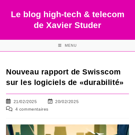
Skip
to
Le blog high-tech & telecom
content
de Xavier Studer
MENU
Nouveau rapport de Swisscom
sur les logiciels de «durabilité»
Publication
Dernière
21/02/2025
20/02/2025
publiée :
modification
Commentaires
4 commentaires
de
de
la
la
publication :
publication :