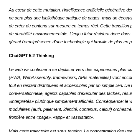
Au cœur de cette mutation, l’intelligence artificielle générative d
ne sera plus une bibliothèque statique de pages, mais un écosys
de créer du contenu sur mesure en temps réel. Cette transition p
de durabilité environnementale. L’enjeu futur résidera donc dans 
gérant l’omniprésence d’une technologie qui brouille de plus en 
ChatGPT 5.2 Thinking
Le web va continuer à se déplacer vers des expériences plus «co
(PWA, WebAssembly, frameworks, APIs matérielles) vont encore g
tout en restant distribuées et accessibles par un simple lien. De 
conversationnelle, agents capables d’exécuter des tâches, résu
«interprétés» plutôt que simplement affichés. Conséquence: le 
modulaires (auth, paiement, identité, contenus, calcul) orchestré
frontière entre «page», «app» et «assistant».
Mais cette trajectoire est sous tension. La concentration des 