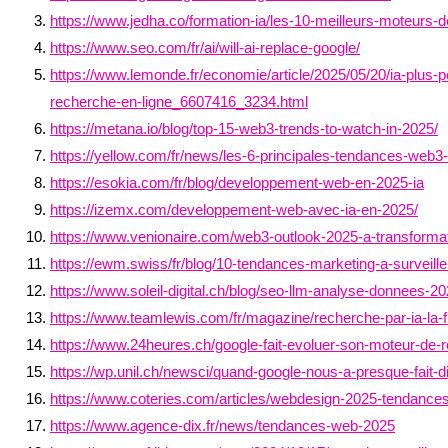
https://www.jedha.co/formation-ia/les-10-meilleurs-moteurs-
https://www.seo.com/fr/ai/will-ai-replace-google/
https://www.lemonde.fr/economie/article/2025/05/20/ia-plus-p
recherche-en-ligne_6607416_3234.html
https://metana.io/blog/top-15-web3-trends-to-watch-in-2025/
https://yellow.com/fr/news/les-6-principales-tendances-web3
https://esokia.com/fr/blog/developpement-web-en-2025-ia
https://izemx.com/developpement-web-avec-ia-en-2025/
https://www.venionaire.com/web3-outlook-2025-a-transformat
https://ewm.swiss/fr/blog/10-tendances-marketing-a-surveil
https://www.soleil-digital.ch/blog/seo-llm-analyse-donnees-2
https://www.teamlewis.com/fr/magazine/recherche-par-ia-la-f
https://www.24heures.ch/google-fait-evoluer-son-moteur-de-r
https://wp.unil.ch/newsci/quand-google-nous-a-presque-fait-disp
https://www.coteries.com/articles/webdesign-2025-tendances
https://www.agence-dix.fr/news/tendances-web-2025