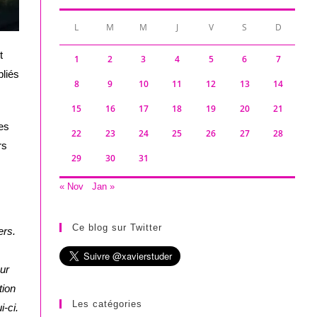
L
M
M
J
V
S
D
t
1
2
3
4
5
6
7
bliés
8
9
10
11
12
13
14
15
16
17
18
19
20
21
es
22
23
24
25
26
27
28
rs
29
30
31
« Nov
Jan »
Ce blog sur Twitter
ers.
eur
tion
Les catégories
i-ci.