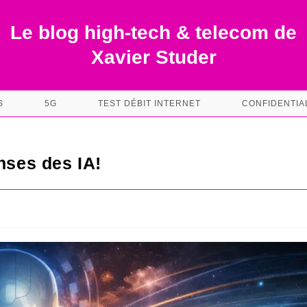
Le blog high-tech & telecom de
Xavier Studer
S
5G
TEST DÉBIT INTERNET
CONFIDENTIA
nses des IA!
s