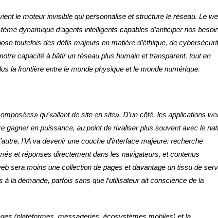
evient le moteur invisible qui personnalise et structure le réseau. Le w
tème dynamique d’agents intelligents capables d’anticiper nos besoin
ose toutefois des défis majeurs en matière d’éthique, de cybersécurit
notre capacité à bâtir un réseau plus humain et transparent, tout en
plus la frontière entre le monde physique et le monde numérique.
mposées» qu’«allant de site en site». D’un côté, les applications we
agner en puissance, au point de rivaliser plus souvent avec le nati
l’autre, l’IA va devenir une couche d’interface majeure: recherche
més et réponses directement dans les navigateurs, et contenus
web sera moins une collection de pages et davantage un tissu de ser
s à la demande, parfois sans que l’utilisateur ait conscience de la
usages (plateformes, messageries, écosystèmes mobiles) et la