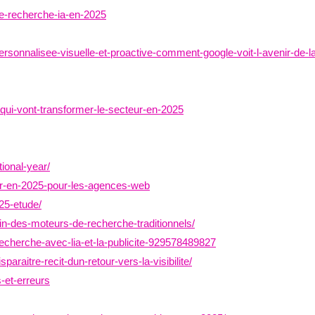
de-recherche-ia-en-2025
ersonnalisee-visuelle-et-proactive-comment-google-voit-l-avenir-de-l
-qui-vont-transformer-le-secteur-en-2025
ional-year/
ler-en-2025-pour-les-agences-web
025-etude/
in-des-moteurs-de-recherche-traditionnels/
echerche-avec-lia-et-la-publicite-929578489827
araitre-recit-dun-retour-vers-la-visibilite/
-et-erreurs