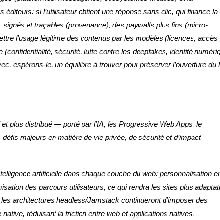
iteurs: si l’utilisateur obtient une réponse sans clic, qui finance la
signés et traçables (provenance), des paywalls plus fins (micro-
tre l’usage légitime des contenus par les modèles (licences, accès
e (confidentialité, sécurité, lutte contre les deepfakes, identité numéri
 espérons-le, un équilibre à trouver pour préserver l’ouverture du l
et plus distribué — porté par l’IA, les Progressive Web Apps, le
éfis majeurs en matière de vie privée, de sécurité et d’impact
intelligence artificielle dans chaque couche du web: personnalisation e
sation des parcours utilisateurs, ce qui rendra les sites plus adaptati
 les architectures headless/Jamstack continueront d’imposer des
ative, réduisant la friction entre web et applications natives.