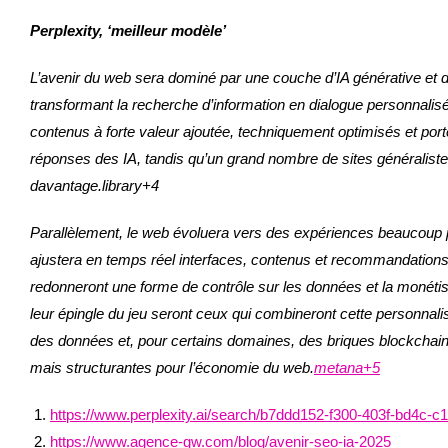
Perplexity, ‘meilleur modèle’
L’avenir du web sera dominé par une couche d’IA générative et d’a
transformant la recherche d’information en dialogue personnalisé p
contenus à forte valeur ajoutée, techniquement optimisés et por
réponses des IA, tandis qu’un grand nombre de sites généralistes
davantage.library+4
Parallèlement, le web évoluera vers des expériences beaucoup pl
ajustera en temps réel interfaces, contenus et recommandations
redonneront une forme de contrôle sur les données et la monétisat
leur épingle du jeu seront ceux qui combineront cette personnal
des données et, pour certains domaines, des briques blockchain (
mais structurantes pour l’économie du web.
metana+5
https://www.perplexity.ai/search/b7ddd152-f300-403f-bd4c-
https://www.agence-gw.com/blog/avenir-seo-ia-2025