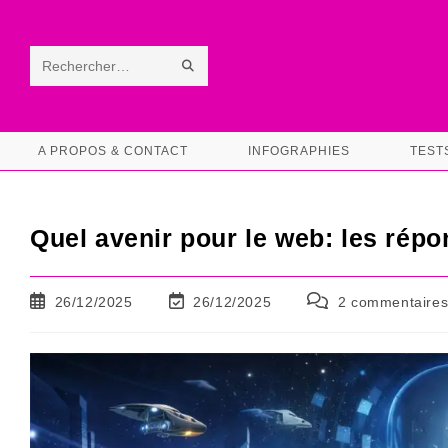
Skip
to
content
ENVOYER
Rechercher
LA
sur
RECHERCHE
ce
A PROPOS & CONTACT
INFOGRAPHIES
TEST
site
Quel avenir pour le web: les répo
Publication
Dernière
Commentaires
26/12/2025
26/12/2025
2 commentaire
publiée :
modification
de
de
la
la
publication :
publication :