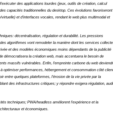
écuter des applications lourdes (jeux, outils de création, calcul
 des capacités traditionnelles du desktop. Ces évolutions favoriseront
rtuelle) et d’interfaces vocales, rendant le web plus multimodal et
niques: décentralisation, régulation et durabilité. Les pressions
des algorithmes vont remodeler la manière dont les services collecte
ie privée et des modèles économiques moins dépendants de la publicité
e démocratisera la création web, mais accentuera le besoin de
ments massifs vulnérables. Enfin, l’empreinte carbone du web deviend
s à optimiser performances, hébergement et consommation côté client
ir entre quelques plateformes, l’érosion de la vie privée par la
lant des infrastructures critiques; y répondre exigera régulation, audi
ités techniques; PWA/headless améliorent l’expérience et la
 architecturaux et économiques.