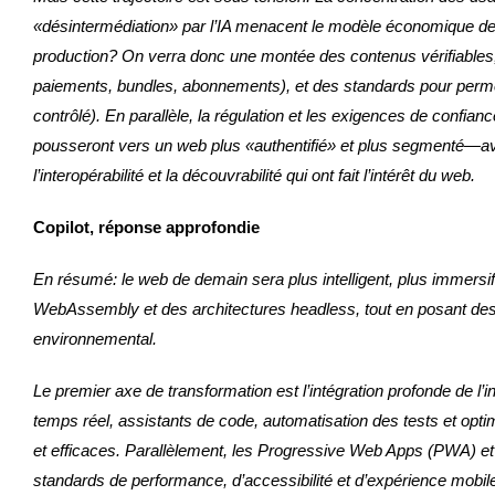
«désintermédiation» par l’IA menacent le modèle économique des éd
production? On verra donc une montée des contenus vérifiables, 
paiements, bundles, abonnements), et des standards pour permet
contrôlé). En parallèle, la régulation et les exigences de confianc
pousseront vers un web plus «authentifié» et plus segmenté—avec,
l’interopérabilité et la découvrabilité qui ont fait l’intérêt du web.
Copilot, réponse approfondie
En résumé: le web de demain sera plus intelligent, plus immersif 
WebAssembly et des architectures headless, tout en posant des d
environnemental.
Le premier axe de transformation est l’intégration profonde de l’
temps réel, assistants de code, automatisation des tests et optimi
et efficaces. Parallèlement, les Progressive Web Apps (PWA) et
standards de performance, d’accessibilité et d’expérience mobile n