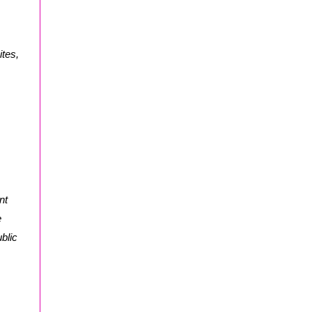
ites,
nt
e
blic