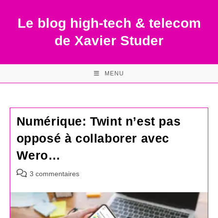
Skip
to
Le blog high-tech & telecom
content
de Xavier Studer
MENU
Numérique: Twint n’est pas
opposé à collaborer avec
Wero…
Commentaires
3 commentaires
de
la
publication :