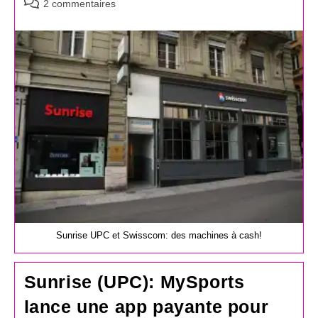
Commentaires
2 commentaires
de
la
publication :
Sunrise UPC et Swisscom: des machines à cash!
Sunrise (UPC): MySports
lance une app payante pour