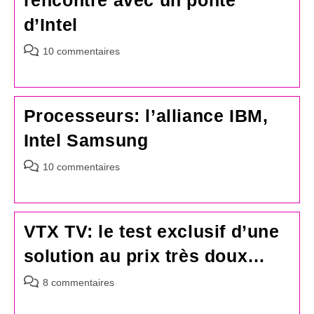
rencontre avec un ponte
d’Intel
Commentaires
10 commentaires
de
la
publication :
Processeurs: l’alliance IBM,
Intel Samsung
Commentaires
10 commentaires
de
la
publication :
VTX TV: le test exclusif d’une
solution au prix très doux…
Commentaires
8 commentaires
de
la