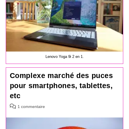
Lenovo Yoga 9i 2 en 1.
Complexe marché des puces
pour smartphones, tablettes,
etc
Commentaires
1 commentaire
de
la
publication :