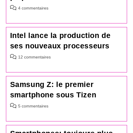
Commentaires
4 commentaires
de
la
publication :
Intel lance la production de
ses nouveaux processeurs
Commentaires
12 commentaires
de
la
publication :
Samsung Z: le premier
smartphone sous Tizen
Commentaires
5 commentaires
de
la
publication :