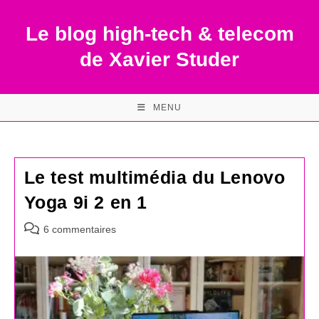
Skip
to
Le blog high-tech & telecom
content
de Xavier Studer
MENU
Le test multimédia du Lenovo
Yoga 9i 2 en 1
Commentaires
6 commentaires
de
la
publication :