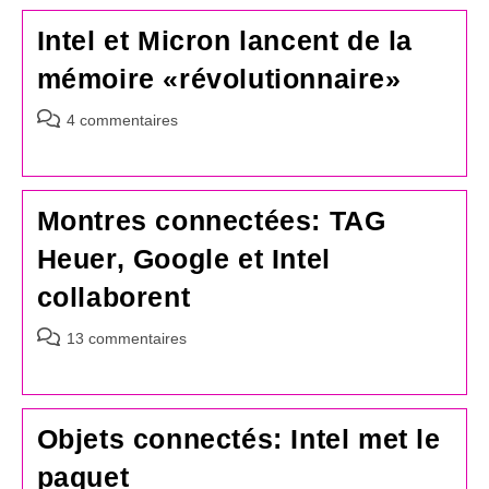
Intel et Micron lancent de la
mémoire «révolutionnaire»
Commentaires
4 commentaires
de
la
publication :
Montres connectées: TAG
Heuer, Google et Intel
collaborent
Commentaires
13 commentaires
de
la
publication :
Objets connectés: Intel met le
paquet