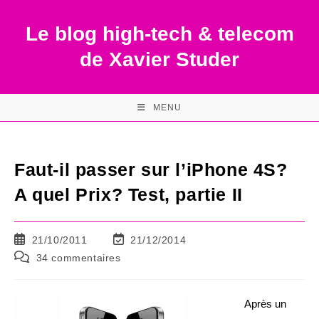
Skip
to
Le blog high-tech & telecom
content
de Xavier Studer
MENU
Faut-il passer sur l’iPhone 4S?
A quel Prix? Test, partie II
Publication
Dernière
21/10/2011
21/12/2014
publiée :
modification
Commentaires
34 commentaires
de
de
la
la
publication :
publication :
Après un