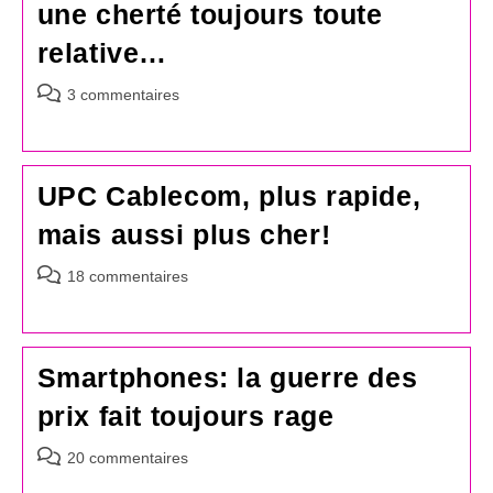
une cherté toujours toute
relative…
Commentaires
3 commentaires
de
la
publication :
UPC Cablecom, plus rapide,
mais aussi plus cher!
Commentaires
18 commentaires
de
la
publication :
Smartphones: la guerre des
prix fait toujours rage
Commentaires
20 commentaires
de