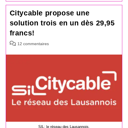
Citycable propose une
solution trois en un dès 29,95
francs!
Commentaires
12 commentaires
de
la
publication :
SIL: le réseau des Lausannois.