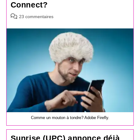
Connect?
Commentaires
23 commentaires
de
la
publication :
Comme un mouton à tondre? Adobe Firefly.
Sunrise (UPC) annonce déjà