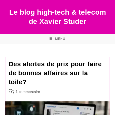
Skip
to
Le blog high-tech & telecom
content
de Xavier Studer
MENU
Des alertes de prix pour faire
de bonnes affaires sur la
toile?
Commentaires
1 commentaire
de
la
publication :