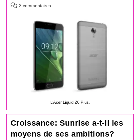
Commentaires
3 commentaires
de
la
publication :
L'Acer Liquid Z6 Plus.
Croissance: Sunrise a-t-il les
moyens de ses ambitions?