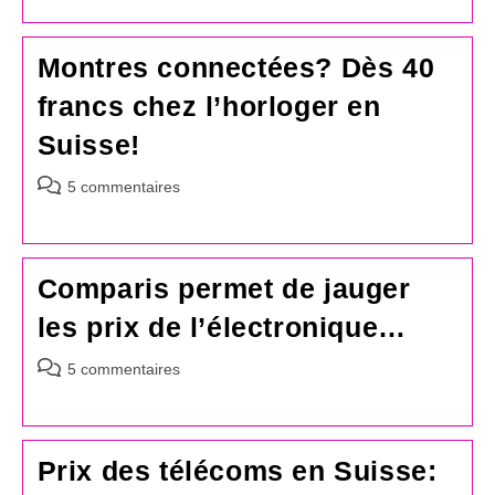
Montres connectées? Dès 40
francs chez l’horloger en
Suisse!
Commentaires
5 commentaires
de
la
publication :
Comparis permet de jauger
les prix de l’électronique…
Commentaires
5 commentaires
de
la
publication :
Prix des télécoms en Suisse: