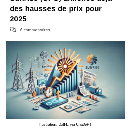
des hausses de prix pour
2025
Commentaires
16 commentaires
de
la
publication :
Illustration: Dall-E via ChatGPT.