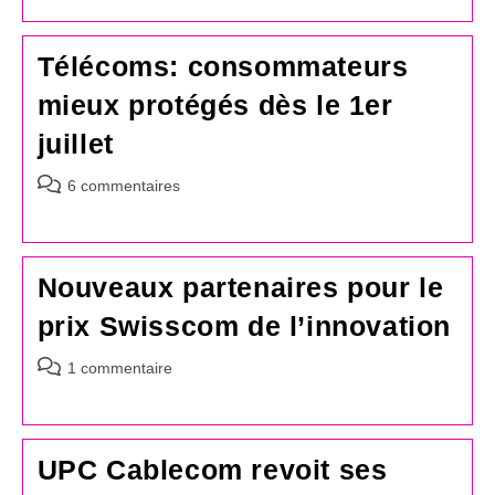
la
publication :
Télécoms: consommateurs
mieux protégés dès le 1er
juillet
Commentaires
6 commentaires
de
la
publication :
Nouveaux partenaires pour le
prix Swisscom de l’innovation
Commentaires
1 commentaire
de
la
publication :
UPC Cablecom revoit ses