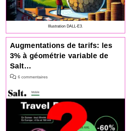
Illustration DALL-E3.
Augmentations de tarifs: les
3% à géométrie variable de
Salt…
Commentaires
6 commentaires
de
la
publication :