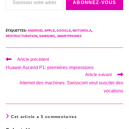
ABONNEZ-VOUS
ÉTIQUETTES
:
ANDROID
,
APPLE
,
GOOGLE
,
MOTOROLA
,
RESTRUCTURATION
,
SAMSUNG
,
SMARTPHONES
Read
Article précédent
more
Huawei Ascend P1: premières impressions
articles
Article suivant
Internet des machines: Swisscom veut susciter des
vocations
Cet article a 5 commentaires