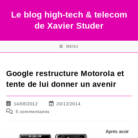
Skip
to
Le blog high-tech & telecom
content
de Xavier Studer
MENU
Google restructure Motorola et
tente de lui donner un avenir
Publication
Dernière
14/08/2012
20/12/2014
publiée :
modification
Commentaires
5 commentaires
de
de
la
la
publication :
publication :
Après avoir