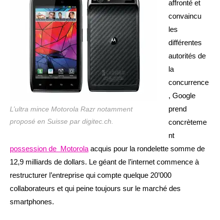
affronté et
convaincu
les
différentes
autorités de
la
concurrence
, Google
prend
L’ultra mince Motorola Razr notamment
proposé en Suisse par digitec.ch.
concrèteme
nt
possession de Motorola
acquis pour la rondelette somme de
12,9 milliards de dollars. Le géant de l’internet commence à
restructurer l’entreprise qui compte quelque 20’000
collaborateurs et qui peine toujours sur le marché des
smartphones.