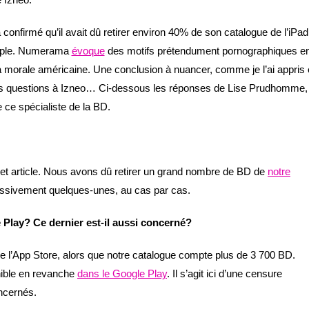
 confirmé qu’il avait dû retirer environ 40% de son catalogue de l’iPad
pple. Numerama
évoque
des motifs prétendument pornographiques e
a morale américaine. Une conclusion à nuancer, comme je l’ai appris
es questions à Izneo… Ci-dessous les réponses de Lise Prudhomme,
e ce spécialiste de la BD.
cet article. Nous avons dû retirer un grand nombre de BD de
notre
ressivement quelques-unes, au cas par cas.
 Play? Ce dernier est-il aussi concerné?
e l’App Store, alors que notre catalogue compte plus de 3 700 BD.
onible en revanche
dans le Google Play
. Il s’agit ici d’une censure
ncernés.