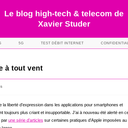
Le blog high-tech & telecom de
Xavier Studer
S
5G
TEST DÉBIT INTERNET
CONFIDENTIA
e à tout vent
es
 la liberté d’expression dans les applications pour smartphones et
nt toujours plus criant et insupportable. J’ai à nouveau été alerté en ce
e par
une série d’articles
sur certaines pratiques d’Apple imposées au
e Izneo.