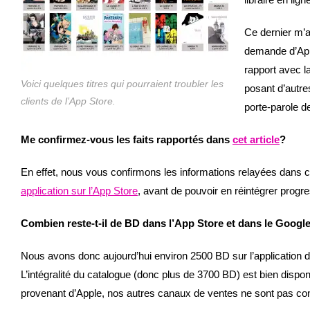
Ce dernier m’a
demande d’A
rapport avec l
Voici quelques titres qui pourraient troubler les
posant d’autr
clients de l’App Store.
porte-parole d
Me confirmez-vous les faits rapportés dans
cet article
?
En effet, nous vous confirmons les informations relayées dans 
application sur l’App Store
, avant de pouvoir en réintégrer prog
Combien reste-t-il de BD dans l’App Store et dans le Google
Nous avons donc aujourd’hui environ 2500 BD sur l’application d
L’intégralité du catalogue (donc plus de 3700 BD) est bien disp
provenant d’Apple, nos autres canaux de ventes ne sont pas co