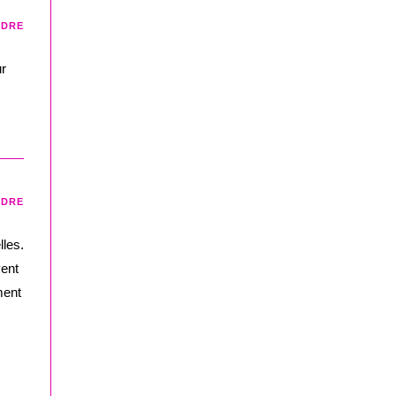
NDRE
ur
NDRE
lles.
ent
ment