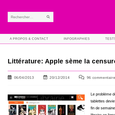
Skip
to
content
ENVOYER
Rechercher
LA
sur
RECHERCHE
ce
A PROPOS & CONTACT
INFOGRAPHIES
TEST
site
Littérature: Apple sème la censur
Publication
Dernière
Commentaires
06/04/2013
20/12/2014
96 commentair
publiée :
modification
de
de
la
la
publication :
Le problème de
publication :
tablettes devie
fin de semain
libraire en lign